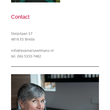
Contact
Steijnlaan 57
4818 ES Breda
info@evamariavelmans.nl
tel.
(06) 5333-7482