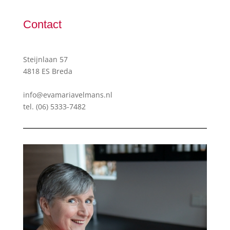
Contact
Steijnlaan 57
4818 ES Breda
info@evamariavelmans.nl
tel.
(06) 5333-7482