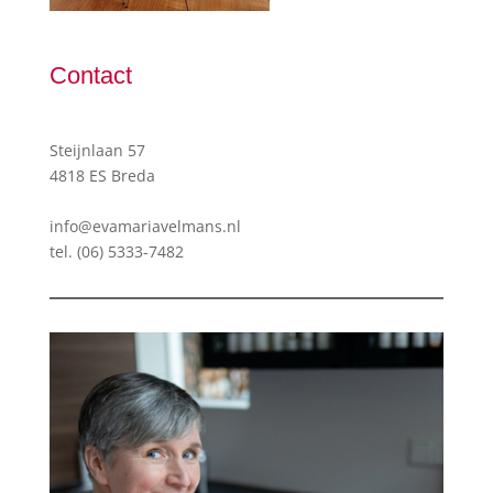
Contact
Steijnlaan 57
4818 ES Breda
info@evamariavelmans.nl
tel.
(06) 5333-7482