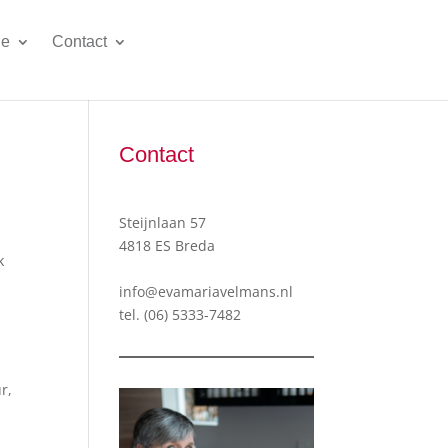
ie
Contact
Contact
Steijnlaan 57
4818 ES Breda
k
info@evamariavelmans.nl
tel.
(06) 5333-7482
r,