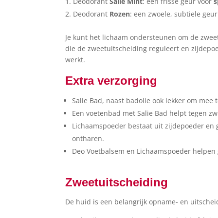
Deodorant
Salie Mint
: een frisse geur voor
s
Deodorant
Rozen
: een zwoele, subtiele geu
Je kunt het lichaam ondersteunen om de zweetu
die de zweetuitscheiding reguleert en zijdep
werkt.
Extra verzorging
Salie Bad, naast badolie ook lekker om mee 
Een voetenbad met Salie Bad helpt tegen zw
Lichaamspoeder bestaat uit zijdepoeder en 
ontharen.
Deo Voetbalsem en Lichaamspoeder helpen 
Zweetuitscheiding
De huid is een belangrijk opname- en uitsche