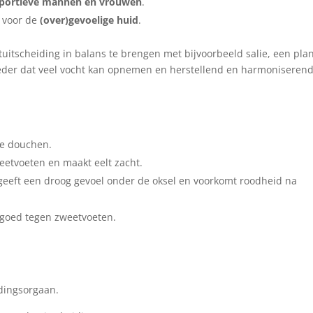
portieve mannen en vrouwen
.
r voor de
(over)gevoelige huid
.
itscheiding in balans te brengen met bijvoorbeeld salie, een pla
oeder dat veel vocht kan opnemen en herstellend en harmoniseren
te douchen.
eetvoeten en maakt eelt zacht.
geeft een droog gevoel onder de oksel en voorkomt roodheid na
goed tegen zweetvoeten.
idingsorgaan.