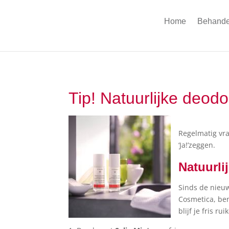
Home
Behande
Tip! Natuurlijke deodo
Regelmatig vra
‘Ja!’zeggen.
Natuurli
Sinds de nieu
Cosmetica, ben
blijf je fris r