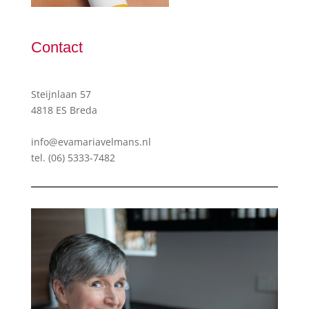
Contact
Steijnlaan 57
4818 ES Breda
info@evamariavelmans.nl
tel.
(06) 5333-7482