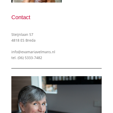
Contact
Steijnlaan 57
4818 ES Breda
info@evamariavelmans.nl
tel.
(06) 5333-7482