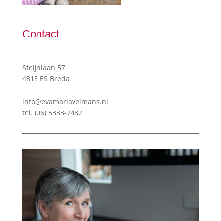
Contact
Steijnlaan 57
4818 ES Breda
info@evamariavelmans.nl
tel.
(06) 5333-7482